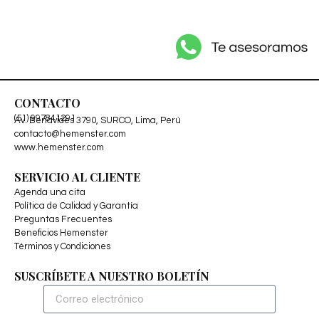
CONTACTO
(51) 997841291
Av. Benavides 3790, SURCO, Lima, Perú
contacto@hemenster.com
www.hemenster.com
SERVICIO AL CLIENTE
Agenda una cita
Política de Calidad y Garantía
Preguntas Frecuentes
Beneficios Hemenster
Términos y Condiciones
SUSCRÍBETE A NUESTRO BOLETÍN