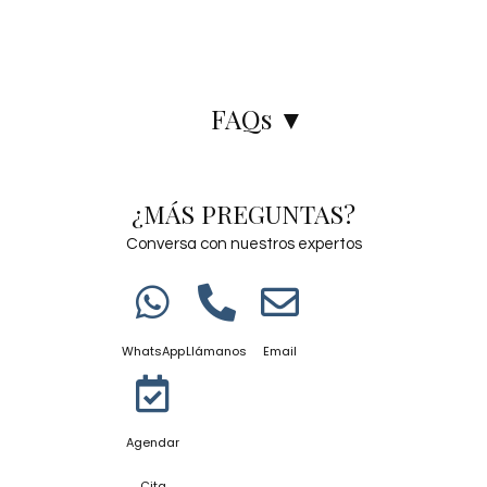
FAQs ▲
FAQs ▼
¿DIAMANTE ES LO MISMO QUE
¿MÁS PREGUNTAS?
BRILLANTE?
Conversa con nuestros expertos
¿SOLO LOS DIAMANTES CON
CERTIFICADO SON LEGÍTIMOS?
WhatsApp
Llámanos
Email
¿LA MOISSANITA ES UN DIAMANTE?
Agendar
Cita