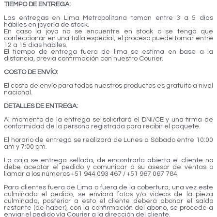
TIEMPO DE ENTREGA:
Las entregas en Lima Metropolitana toman entre 3 a 5 días
hábiles en joyería de stock.
En caso la joya no se encuentre en stock o se tenga que
confeccionar en una talla especial, el proceso puede tomar entre
12 a 15 días hábiles.
El tiempo de entrega fuera de lima se estima en base a la
distancia, previa confirmación con nuestro Courier.
COSTO DE ENVÍO:
El costo de envío para todos nuestros productos es gratuito a nivel
nacional.
DETALLES DE ENTREGA:
Al momento de la entrega se solicitará el DNI/CE y una firma de
conformidad de la persona registrada para recibir el paquete.
El horario de entrega se realizará de Lunes a Sábado entre 10:00
am y 7:00 pm.
La caja se entrega sellada, de encontrarla abierta el cliente no
debe aceptar el pedido y comunicar a su asesor de ventas o
llamar a los números +51 944 093 467 / +51 967 067 784
Para clientes fuera de Lima o fuera de la cobertura, una vez este
culminado el pedido, se enviará fotos y/o videos de la pieza
culminada, posterior a esto el cliente deberá abonar el saldo
restante (de haber), con la confirmación del abono, se procede a
enviar el pedido vía Courier a la dirección del cliente.