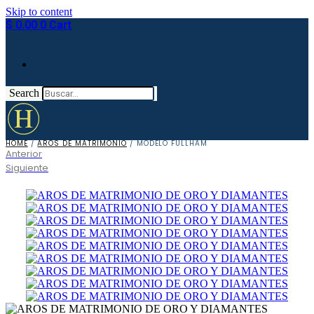
Skip to content
$
0.00
0
Cart
Search
HOME
/
AROS DE MATRIMONIO
/ MODELO FULLHAM
Anterior
Siguiente