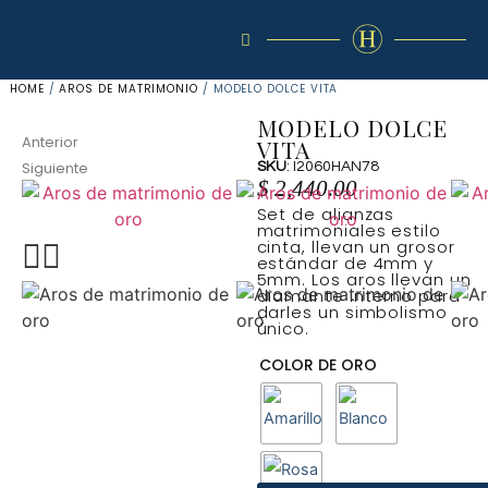
HOME
/
AROS DE MATRIMONIO
/ MODELO DOLCE VITA
MODELO DOLCE
Anterior
VITA
Siguiente
SKU
: I2060HAN78
$
2,440.00
Set de alianzas
matrimoniales estilo
cinta, llevan un grosor
estándar de 4mm y
5mm. Los aros llevan un
diamante interno para
darles un simbolismo
único.
COLOR DE ORO