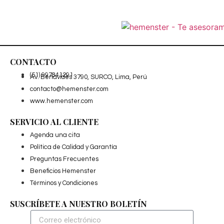
CONTACTO
(51) 997841291
Av. Benavides 3790, SURCO, Lima, Perú
contacto@hemenster.com
www.hemenster.com
SERVICIO AL CLIENTE
Agenda una cita
Política de Calidad y Garantía
Preguntas Frecuentes
Beneficios Hemenster
Términos y Condiciones
SUSCRÍBETE A NUESTRO BOLETÍN