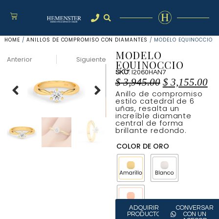
HOME
/
ANILLOS DE COMPROMISO CON DIAMANTES
/ MODELO EQUINOCCIO
MODELO
Anterior
Siguiente
EQUINOCCIO
SKU
: I2060HAN7
$
3,945.00
$
3,155.00
Anillo de compromiso
estilo catedral de 6
uñas, resalta un
increíble diamante
central de forma
brillante redondo.
COLOR DE ORO
ADQUIRIR
CONVERSAR
PRODUCTO
CON UN