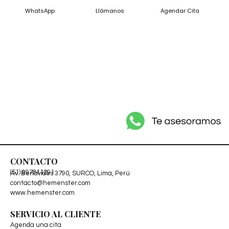
WhatsApp
Llámanos
Agendar Cita
CONTACTO
(51) 997841291
Av. Benavides 3790, SURCO, Lima, Perú
contacto@hemenster.com
www.hemenster.com
SERVICIO AL CLIENTE
Agenda una cita