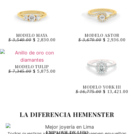
MODELO MAYA
MODELO ASTOR
$
3,540.00
$
2,830.00
$
3,670.00
$
2,936.00
MODELO TULIP
$
7,345.00
$
5,875.00
MODELO YORK III
$
16,775.00
$
13,421.00
LA DIFERENCIA HEMENSTER
EMPAQUE DE LUJO
Todas nuestras joyas en Hemenster vienen envueltas