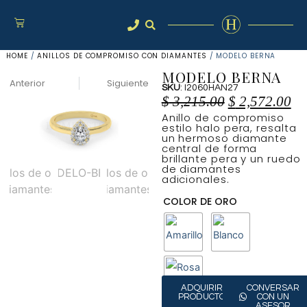
HOME
/
ANILLOS DE COMPROMISO CON DIAMANTES
/ MODELO BERNA
MODELO BERNA
Anterior
Siguiente
SKU
: I2060HAN27
$
3,215.00
$
2,572.00
Anillo de compromiso
estilo halo pera, resalta
un hermoso diamante
central de forma
brillante pera y un ruedo
de diamantes
adicionales.
COLOR DE ORO
ADQUIRIR
CONVERSAR
PRODUCTO
CON UN
ASESOR