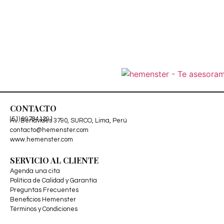
CONTACTO
(51) 997841291
Av. Benavides 3790, SURCO, Lima, Perú
contacto@hemenster.com
www.hemenster.com
SERVICIO AL CLIENTE
Agenda una cita
Política de Calidad y Garantía
Preguntas Frecuentes
Beneficios Hemenster
Términos y Condiciones