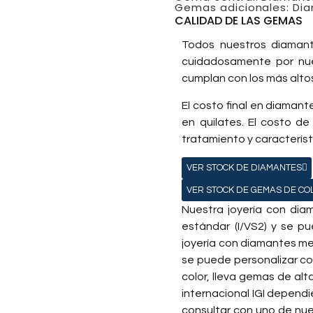
Gemas adicionales: Dia
CALIDAD DE LAS GEMAS
Todos nuestros diaman
cuidadosamente por nu
cumplan con los más alto
El costo final en diaman
en quilates. El costo d
tratamiento y caracterís
VER STOCK DE DIAMANTES
VER STOCK DE GEMAS DE CO
Nuestra joyería con dia
estándar (I/VS2) y se pu
joyería con diamantes me
se puede personalizar co
color, lleva gemas de alt
internacional IGI depend
consultar con uno de nue