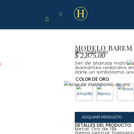
MODELO BAREM
SKU
: I2060HAN83
$
2,875.00
Set de alianzas matrimon
diamantes redondos eng
darle un simbolismo úni
COLOR DE ORO
ADQUIRIR PRODUCTO
DETALLES DEL PRODUCTO:
Metal: Oro de 18k
Gema central: Diamante