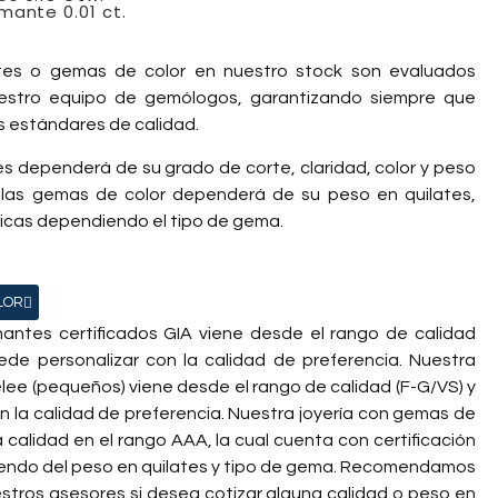
mante 0.01 ct.
tes o gemas de color en nuestro stock son evaluados
estro equipo de gemólogos, garantizando siempre que
s estándares de calidad.
tes dependerá de su grado de corte, claridad, color y peso
e las gemas de color dependerá de su peso en quilates,
ticas dependiendo el tipo de gema.
LOR
mantes certificados GIA viene desde el rango de calidad
ede personalizar con la calidad de preferencia. Nuestra
lee (pequeños) viene desde el rango de calidad (F-G/VS) y
n la calidad de preferencia. Nuestra joyería con gemas de
a calidad en el rango AAA, la cual cuenta con certificación
iendo del peso en quilates y tipo de gema. Recomendamos
stros asesores si desea cotizar alguna calidad o peso en