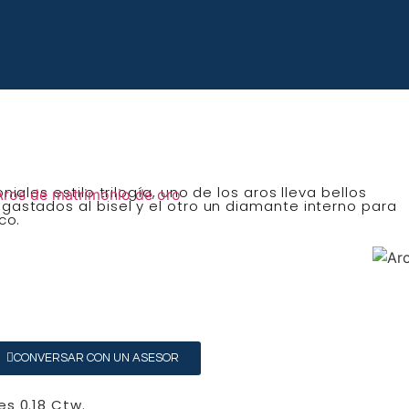
iales estilo trilogía, uno de los aros lleva bellos
astados al bisel y el otro un diamante interno para
co.
CONVERSAR CON UN ASESOR
s 0.18 Ctw.