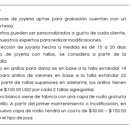
L
ezas de joyería aptas para grabación cuentan con un
rtesía.
eños pueden ser personalizados a gusto de cada cliente,
nuestros expertos para realizar modificaciones.
fección de joyaría hecha a medida es de 15 a 20 días
so de joyería con tallas, se considera a partir de la
lla.
do en anillos para dama es en base a la talla estándar 14
ara anillos de varones en base a la talla estándar 22
partir de tallas superiores en adelante, los anillos tienen
de $100.00 USD por cada 2 tallas agregadas.
oro blanco viene de fábrica con una capa de rodio gratuita
rillo. A partir del primer mantenimiento o modificación, en
a nueva capa de rodio tendrá un costo de $30.00 – $150.00
el tipo de joya.