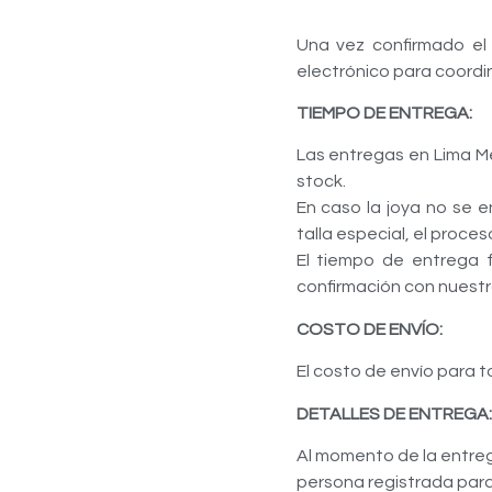
Una vez confirmado el
electrónico para coordin
TIEMPO DE ENTREGA:
Las entregas en Lima Me
stock.
En caso la joya no se 
talla especial, el proce
El tiempo de entrega f
confirmación con nuestro
COSTO DE ENVÍO:
El costo de envío para t
DETALLES DE ENTREGA:
Al momento de la entrega
persona registrada para 