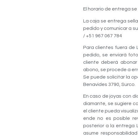
El horario de entrega se
La caja se entrega sell
pedido y comunicar a su
/ +51 967 067 784
Para clientes fuera de 
pedido, se enviará foto
cliente deberá abonar 
abono, se procede a envia
Se puede solicitar la o
Benavides 3790, Surco.
En caso de joyas con d
diamante, se sugiere c
el cliente pueda visualiz
ende no es posible re
posterior a la entrega 
asume responsabilidad