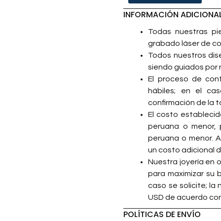
INFORMACIÓN ADICIONA
Todas nuestras pi
grabado láser de co
Todos nuestros dis
siendo guiados por 
El proceso de con
hábiles; en el ca
confirmación de la ta
⁠El costo estableci
peruana o menor, p
peruana o menor. A 
un costo adicional 
Nuestra joyería en 
para maximizar su b
caso se solicite; l
USD de acuerdo con 
POLÍTICAS DE ENVÍO