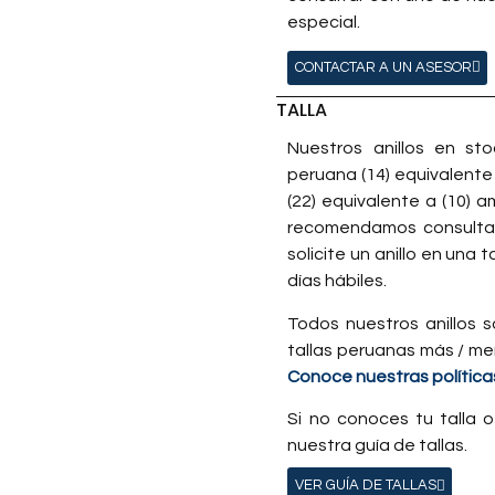
especial.
CONTACTAR A UN ASESOR
TALLA
Nuestros anillos en s
peruana (14) equivalente
(22) equivalente a (10) 
recomendamos consultar 
solicite un anillo en una 
días hábiles.
Todos nuestros anillos s
tallas peruanas más / me
Conoce nuestras políticas
Si no conoces tu talla o
nuestra guía de tallas.
VER GUÍA DE TALLAS