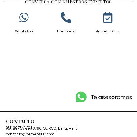
CONVERSA CON NUESTROS EXPERTOS
WhatsApp
Llámanos
Agendar Cita
CONTACTO
(51) 997841291
Av. Benavides 3790, SURCO, Lima, Perú
contacto@hemenster.com