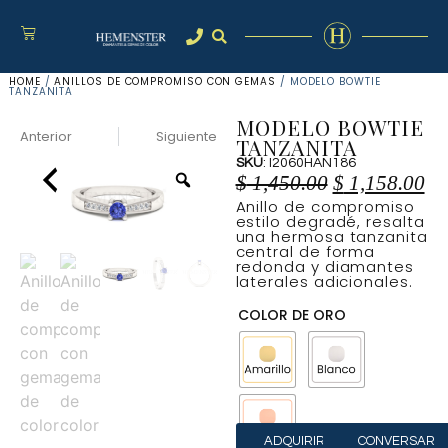
HOME
/
ANILLOS DE COMPROMISO CON GEMAS
/ MODELO BOWTIE
TANZANITA
MODELO BOWTIE
Anterior
Siguiente
TANZANITA
SKU
: I2060HAN186
$
1,450.00
$
1,158.00
Anillo de compromiso
estilo degradé, resalta
una hermosa tanzanita
central de forma
redonda y diamantes
laterales adicionales.
COLOR DE ORO
ADQUIRIR
CONVERSAR