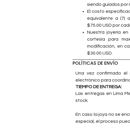
siendo guiados por 
El costo especifica
equivalente a (7) 
$75.00 USD por cada
Nuestra joyería en
cortesía para max
modificación, en ca
$30.00 USD.
POLÍTICAS DE ENVÍO
Una vez confirmado el 
electrónico para coordina
TIEMPO DE ENTREGA:
Las entregas en Lima Met
stock.
En caso la joya no se en
especial, el proceso pued