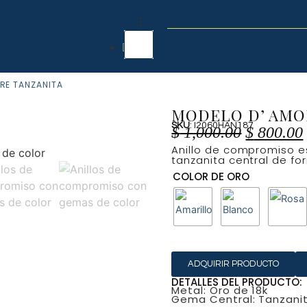
RE TANZANITA
MODELO D’ AMO
SKU
: I2060HAN187
$
1,000.00
$
800.00
Anillo de compromiso est
tanzanita central de f
COLOR DE ORO
ADQUIRIR PRODUCTO
DETALLES DEL PRODUCTO:
Metal: Oro de 18k
Gema Central: Tanzanit