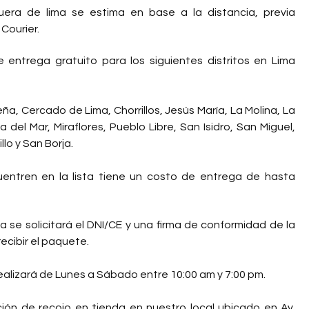
uera de lima se estima en base a la distancia, previa
Courier.
 entrega gratuito para los siguientes distritos en Lima
eña, Cercado de Lima, Chorrillos, Jesús María, La Molina, La
a del Mar, Miraflores, Pueblo Libre, San Isidro, San Miguel,
lo y San Borja.
uentren en la lista tiene un costo de entrega de hasta
 se solicitará el DNI/CE y una firma de conformidad de la
ecibir el paquete.
realizará de Lunes a Sábado entre 10:00 am y 7:00 pm.
ción de recojo en tienda en nuestro local ubicado en Av.