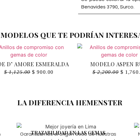
Benavides 3790, Surco.
MODELOS QUE TE PODRÍAN INTERES
E D’ AMORE ESMERALDA
MODELO ASPEN R
$
1,125.00
$
900.00
$
2,200.00
$
1,760
LA DIFERENCIA HEMENSTER
TRAZABILIDAD EN LAS GEMAS
n
Garantizamos el origen ético de nuestras