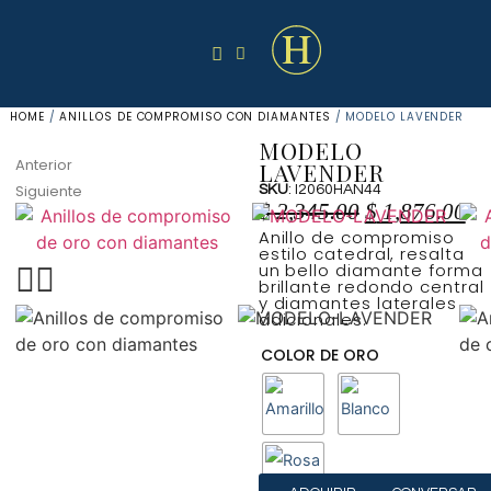
HOME
/
ANILLOS DE COMPROMISO CON DIAMANTES
/ MODELO LAVENDER
MODELO
Anterior
LAVENDER
Siguiente
SKU
: I2060HAN44
$
2,345.00
$
1,876.00
Anillo de compromiso
estilo catedral, resalta
un bello diamante forma
brillante redondo central
y diamantes laterales
adicionales.
COLOR DE ORO