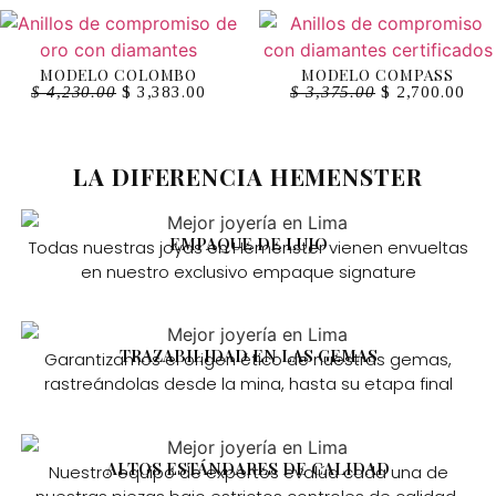
MODELO COLOMBO
MODELO COMPASS
$
4,230.00
$
3,383.00
$
3,375.00
$
2,700.00
LA DIFERENCIA HEMENSTER
EMPAQUE DE LUJO
Todas nuestras joyas en Hemenster vienen envueltas
en nuestro exclusivo empaque signature
TRAZABILIDAD EN LAS GEMAS
Garantizamos el origen ético de nuestras gemas,
rastreándolas desde la mina, hasta su etapa final
ALTOS ESTÁNDARES DE CALIDAD
Nuestro equipo de expertos evalúa cada una de