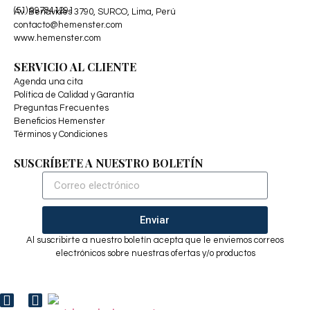
(51) 997841291
Av. Benavides 3790, SURCO, Lima, Perú
contacto@hemenster.com
www.hemenster.com
SERVICIO AL CLIENTE
Agenda una cita
Política de Calidad y Garantía
Preguntas Frecuentes
Beneficios Hemenster
Términos y Condiciones
SUSCRÍBETE A NUESTRO BOLETÍN
Enviar
Al suscribirte a nuestro boletín acepta que le enviemos correos
electrónicos sobre nuestras ofertas y/o productos