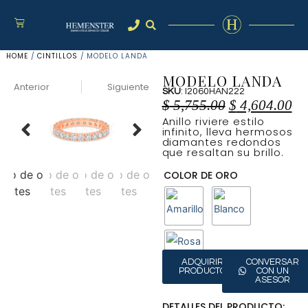
HOME
/
CINTILLOS
/ MODELO LANDA
MODELO LANDA
Anterior
Siguiente
SKU
: I2060HAN222
$
5,755.00
$
4,604.00
Anillo riviere estilo
infinito, lleva hermosos
diamantes redondos
que resaltan su brillo.
COLOR DE ORO
ADQUIRIR
CONVERSAR
PRODUCTO
CON UN
ASESOR
DETALLES DEL PRODUCTO: