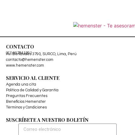
CONTACTO
(51) 997841291
Av. Benavides 3790, SURCO, Lima, Perú
contacto@hemenster.com
www.hemenster.com
SERVICIO AL CLIENTE
Agenda una cita
Política de Calidad y Garantía
Preguntas Frecuentes
Beneficios Hemenster
Términos y Condiciones
SUSCRÍBETE A NUESTRO BOLETÍN