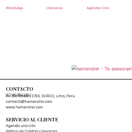
WhatsApp
Llámanos
Agendar Cita
CONTACTO
(51) 997841291
Av. Benavides 3790, SURCO, Lima, Perú
contacto@hemenster.com
www.hemenster.com
SERVICIO AL CLIENTE
Agenda una cita
Política de Calidad y Garantía