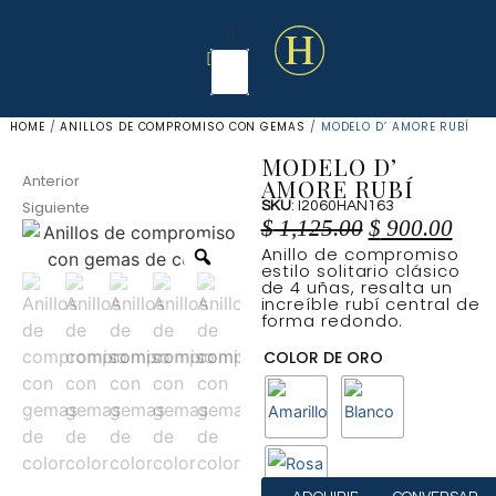
HOME
/
ANILLOS DE COMPROMISO CON GEMAS
/ MODELO D’ AMORE RUBÍ
MODELO D’
Anterior
AMORE RUBÍ
Siguiente
SKU
: I2060HAN163
$
1,125.00
$
900.00
Anillo de compromiso
estilo solitario clásico
de 4 uñas, resalta un
increíble rubí central de
forma redondo.
COLOR DE ORO