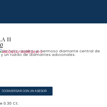
A II
00
tilo halo, resalta un hermoso diamante central de
 y un ruedo de diamantes adicionales.
CONVERSAR CON UN ASESOR
 0.30 Ct.