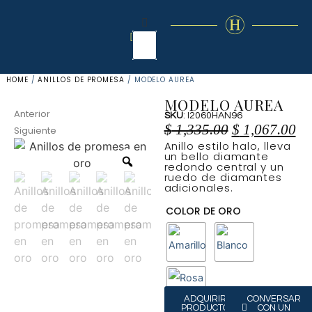
HOME
/
ANILLOS DE PROMESA
/ MODELO AUREA
MODELO AUREA
Anterior
SKU
: I2060HAN96
$
1,335.00
$
1,067.00
Siguiente
Anillo estilo halo, lleva
un bello diamante
redondo central y un
ruedo de diamantes
adicionales.
COLOR DE ORO
ADQUIRIR
CONVERSAR
PRODUCTO
CON UN