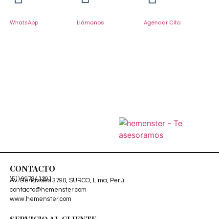
WhatsApp
Llámanos
Agendar Cita
CONTACTO
(51) 997841291
Av. Benavides 3790, SURCO, Lima, Perú
contacto@hemenster.com
www.hemenster.com